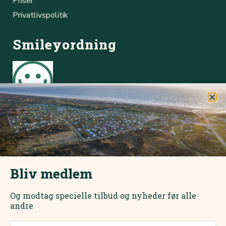
Priser
Privatlivspolitik
Smileyordning
Børsmose Strand Camping Cafe
Online booking
Du kan hurtigt og nemt booke plads via vores online
bookingsystem.
Bliv medlem
Book online her
Og modtag specielle tilbud og nyheder før alle
andre