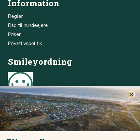
Information
Regler
Råd til hundeejere
Priser
Privatlivspolitik
Smileyordning
Børsmose Strand Camping Cafe
Online booking
Du kan hurtigt og nemt booke plads via vores online
bookingsystem.