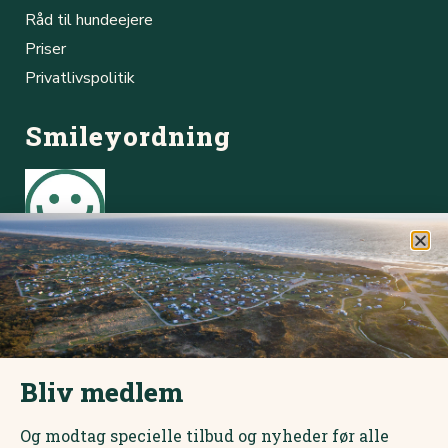
Råd til hundeejere
Priser
Privatlivspolitik
Smileyordning
Børsmose Strand Camping Cafe
Online booking
Du kan hurtigt og nemt booke plads via vores online
bookingsystem.
Bliv medlem
Book online her
Og modtag specielle tilbud og nyheder før alle