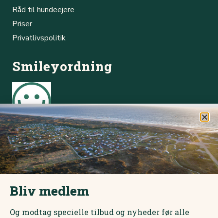
Råd til hundeejere
Priser
Privatlivspolitik
Smileyordning
Børsmose Strand Camping Cafe
Online booking
Du kan hurtigt og nemt booke plads via vores online
bookingsystem.
Bliv medlem
Book online her
Og modtag specielle tilbud og nyheder før alle