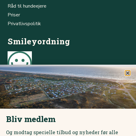
Råd til hundeejere
Priser
Privatlivspolitik
Smileyordning
Børsmose Strand Camping Cafe
Online booking
Du kan hurtigt og nemt booke plads via vores online
bookingsystem.
Bliv medlem
Book online her
Og modtag specielle tilbud og nyheder før alle