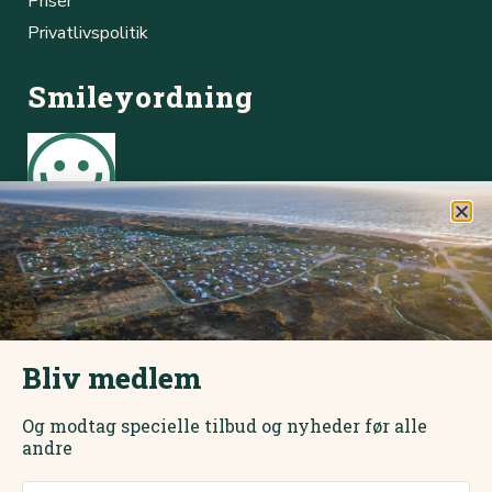
Priser
Privatlivspolitik
Smileyordning
Børsmose Strand Camping Cafe
Online booking
Du kan hurtigt og nemt booke plads via vores online
bookingsystem.
Bliv medlem
Book online her
Og modtag specielle tilbud og nyheder før alle
andre